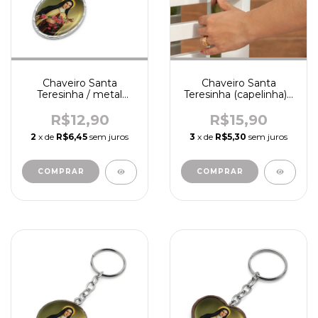
Chaveiro Santa
Chaveiro Santa
Teresinha / metal
Teresinha (capelinha) /
(oval) - R1886
metal - R6808
R$12,90
R$15,90
2
x de
R$6,45
sem juros
3
x de
R$5,30
sem juros