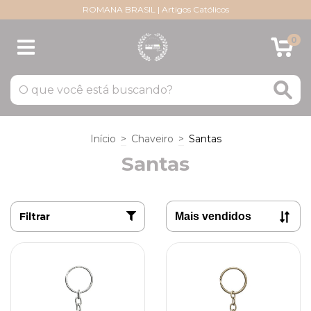
ROMANA BRASIL | Artigos Católicos
0
Início
>
Chaveiro
>
Santas
Santas
Filtrar