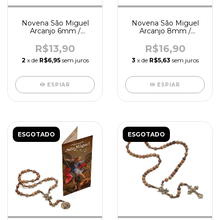
Novena São Miguel
Novena São Miguel
Arcanjo 6mm /
Arcanjo 8mm /
madeira - R5502
acetato - R4130
R$13,90
R$16,90
2
x de
R$6,95
sem juros
3
x de
R$5,63
sem juros
ESPIAR
ESPIAR
ESGOTADO
ESGOTADO