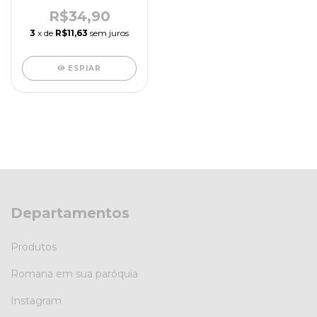
acetato - R5518
R$34,90
3
x de
R$11,63
sem juros
ESPIAR
Departamentos
Produtos
Romana em sua paróquia
Instagram