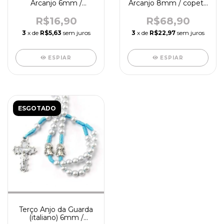
Arcanjo 6mm /
Arcanjo 8mm / copeto
madeira - R0124
azul - R4032
R$16,90
R$68,90
3
x de
R$5,63
sem juros
3
x de
R$22,97
sem juros
ESPIAR
ESPIAR
ESGOTADO
Terço Anjo da Guarda
(italiano) 6mm /