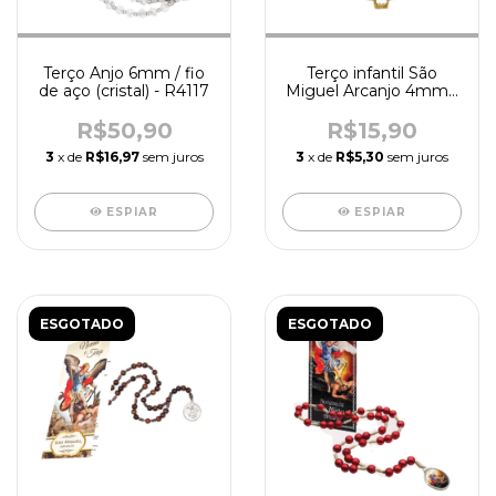
Terço Anjo 6mm / fio
Terço infantil São
de aço (cristal) - R4117
Miguel Arcanjo 4mm /
madeira - R9811
R$50,90
R$15,90
3
x de
R$16,97
sem juros
3
x de
R$5,30
sem juros
ESPIAR
ESPIAR
ESGOTADO
ESGOTADO