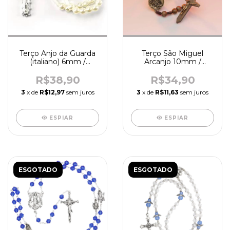
Terço Anjo da Guarda
Terço São Miguel
(italiano) 6mm /
Arcanjo 10mm /
acetato - R5520
cordão - madeira -
R9832
R$38,90
R$34,90
3
x de
R$12,97
sem juros
3
x de
R$11,63
sem juros
ESPIAR
ESPIAR
ESGOTADO
ESGOTADO