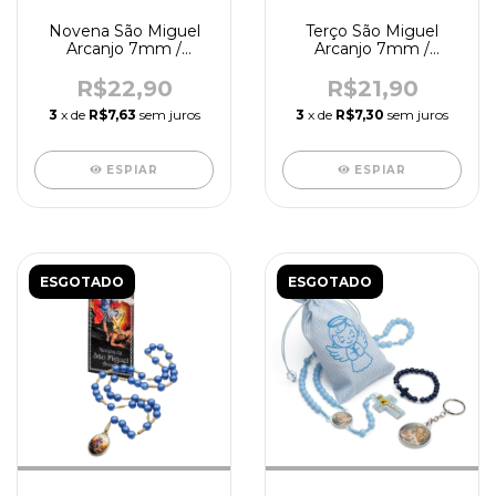
Novena São Miguel
Terço São Miguel
Arcanjo 7mm /
Arcanjo 7mm /
madeira - R6670
madeira - R9774
R$22,90
R$21,90
3
x de
R$7,63
sem juros
3
x de
R$7,30
sem juros
ESPIAR
ESPIAR
ESGOTADO
ESGOTADO