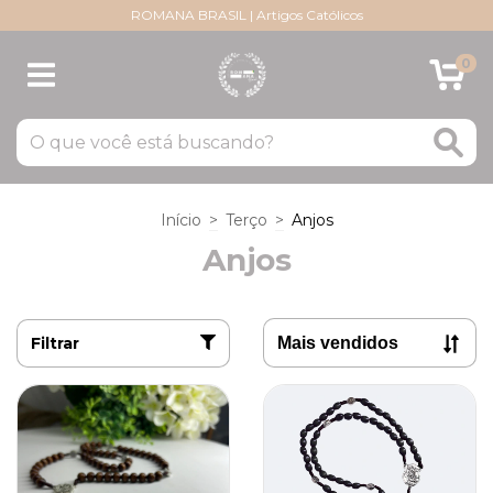
ROMANA BRASIL | Artigos Católicos
0
Início
>
Terço
>
Anjos
Anjos
Filtrar