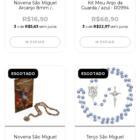
Novena São Miguel
Kit Meu Anjo da
Arcanjo 8mm /
Guarda / azul - R0994
acetato - R4147
R$16,90
R$68,90
3
x de
R$5,63
sem juros
3
x de
R$22,97
sem juros
ESPIAR
ESPIAR
ESGOTADO
ESGOTADO
Novena São Miguel
Terço São Miguel