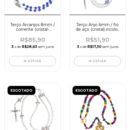
Terço Arcanjos 8mm /
Terço Anjo 6mm / fio
corrente (cristal-
de aço (cristal) incolor
acrílico/azul) - R8602
e azul - R4100
R$85,90
R$51,90
3
x de
R$28,63
sem juros
3
x de
R$17,30
sem juros
ESPIAR
ESPIAR
ESGOTADO
ESGOTADO