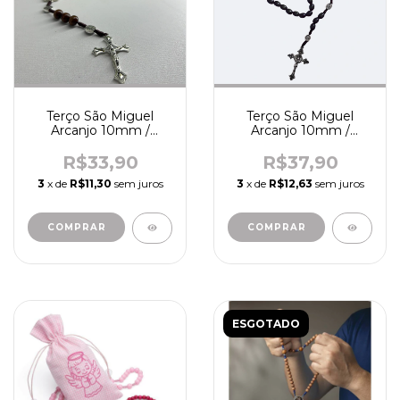
Terço São Miguel
Terço São Miguel
Arcanjo 10mm /
Arcanjo 10mm /
madeira (marrom) -
madeira (preto) -
R0010
R1053
R$33,90
R$37,90
3
x de
R$11,30
sem juros
3
x de
R$12,63
sem juros
ESGOTADO