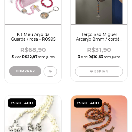
Kit Meu Anjo da
Terço São Miguel
Guarda / rosa - R0995
Arcanjo 8mm / cordão
- madeira - R7419
R$68,90
R$31,90
3
x de
R$22,97
sem juros
3
x de
R$10,63
sem juros
ESPIAR
ESGOTADO
ESGOTADO