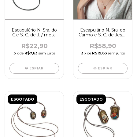
Escapulário N. Sra. do
Escapulário N. Sra. do
C.e S. C. de J. / metal
Carmo e S. C. de Jesus
(PV) - R2393
- R2468
R$22,90
R$58,90
3
x de
R$7,63
sem juros
3
x de
R$19,63
sem juros
ESPIAR
ESPIAR
ESGOTADO
ESGOTADO