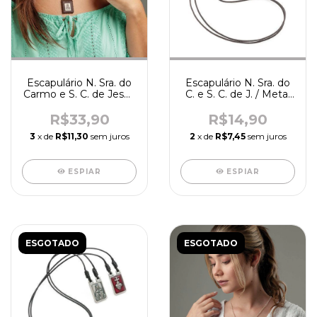
Escapulário N. Sra. do
Escapulário N. Sra. do
Carmo e S. C. de Jesus
C. e S. C. de J. / Metal
- R2469
(OV) - R9341
R$33,90
R$14,90
3
x de
R$11,30
sem juros
2
x de
R$7,45
sem juros
ESPIAR
ESPIAR
ESGOTADO
ESGOTADO