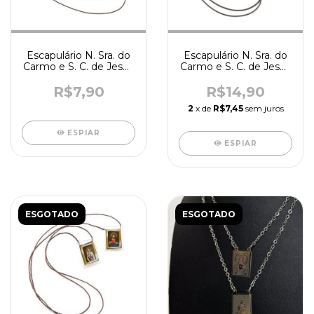
Escapulário N. Sra. do
Escapulário N. Sra. do
Carmo e S. C. de Jesus
Carmo e S. C. de Jesus
- R2391
- R1193
R$7,90
R$14,90
2
x de
R$7,45
sem juros
ESPIAR
ESPIAR
ESGOTADO
ESGOTADO