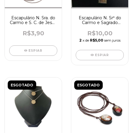
Escapulário N. Sra. do
Escapulário N. Srª do
Carmo e S. C. de Jesus
Carmo e Sagrado
- R1635
Coração de Jesus -
R4208
R$3,90
R$10,00
2
x de
R$5,00
sem juros
ESPIAR
ESPIAR
ESGOTADO
ESGOTADO