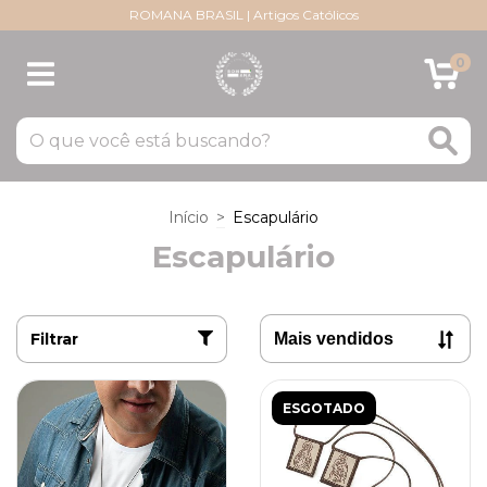
ROMANA BRASIL | Artigos Católicos
0
Início
>
Escapulário
Escapulário
Filtrar
ESGOTADO