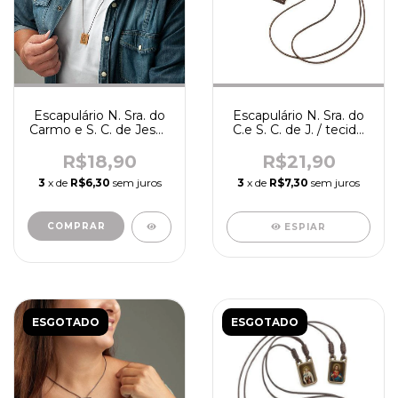
Escapulário N. Sra. do
Escapulário N. Sra. do
Carmo e S. C. de Jesus
C.e S. C. de J. / tecido
/ R9340
PQ - R2470
R$18,90
R$21,90
3
x de
R$6,30
sem juros
3
x de
R$7,30
sem juros
ESPIAR
ESGOTADO
ESGOTADO