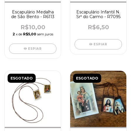
Escapulário Medalha
Escapulário Infantil N.
de São Bento - R6113
Srª do Carmo - R7095
R$10,00
R$6,50
2
x de
R$5,00
sem juros
ESPIAR
ESPIAR
ESGOTADO
ESGOTADO