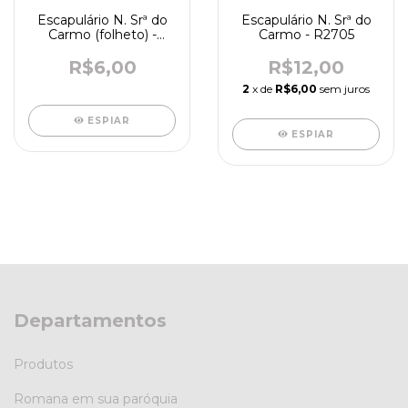
Escapulário N. Srª do
Escapulário N. Srª do
Carmo (folheto) -
Carmo - R2705
R4731
R$6,00
R$12,00
2
x de
R$6,00
sem juros
ESPIAR
ESPIAR
Departamentos
Produtos
Romana em sua paróquia