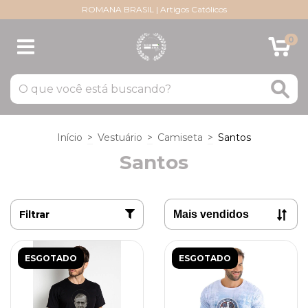
ROMANA BRASIL | Artigos Católicos
0
Início
>
Vestuário
>
Camiseta
>
Santos
Santos
Filtrar
ESGOTADO
ESGOTADO