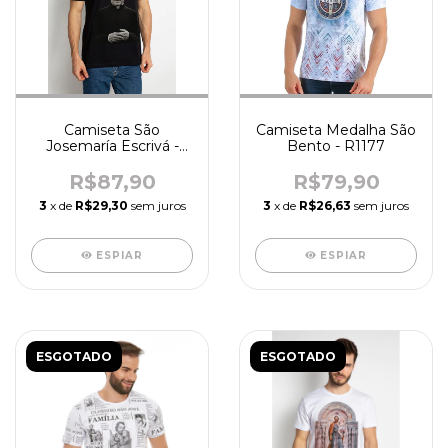
Camiseta São
Camiseta Medalha São
Josemaría Escrivá -
Bento - R1177
R2214
R$87,90
R$79,90
3
x de
R$29,30
sem juros
3
x de
R$26,63
sem juros
ESPIAR
ESPIAR
ESGOTADO
ESGOTADO