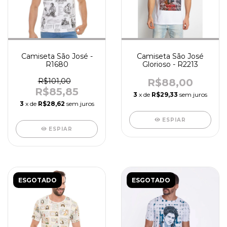
Camiseta São José -
Camiseta São José
R1680
Glorioso - R2213
R$101,00
R$88,00
R$85,85
3
x de
R$29,33
sem juros
3
x de
R$28,62
sem juros
ESPIAR
ESPIAR
ESGOTADO
ESGOTADO