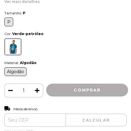
Ver mais detalhes
Tamanho:
P
P
Cor:
Verde-petróleo
Material:
Algodão
Algodão
ALTERAR CEP
Entregas para o CEP:
Meios de envio
CALCULAR