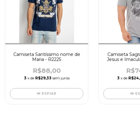
Camiseta Santíssimo nome de
Camiseta Sagr
Maria - R2225
Jesus e Imacul
Maria 
R$88,00
R$7
3
x de
R$29,33
sem juros
3
x de
R$24
ESPIAR
E