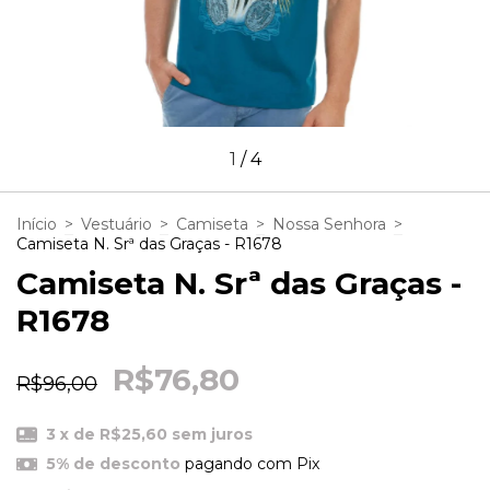
1
/
4
Início
>
Vestuário
>
Camiseta
>
Nossa Senhora
>
Camiseta N. Srª das Graças - R1678
Camiseta N. Srª das Graças -
R1678
R$76,80
R$96,00
3
x de
R$25,60
sem juros
5% de desconto
pagando com Pix