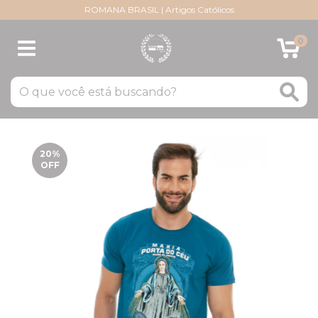
ROMANA BRASIL | Artigos Católicos
0
20
%
OFF